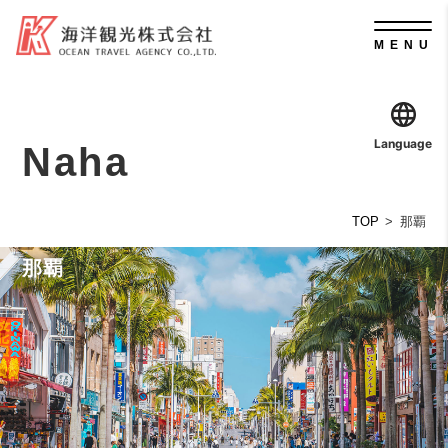
MENU
Language
Naha
TOP
那覇
那覇