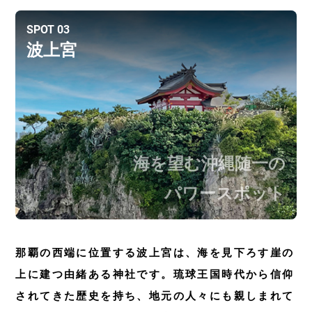
SPOT 03
波上宮
海を望む沖縄随一の
パワースポット
那覇の西端に位置する波上宮は、海を見下ろす崖の
上に建つ由緒ある神社です。琉球王国時代から信仰
されてきた歴史を持ち、地元の人々にも親しまれて