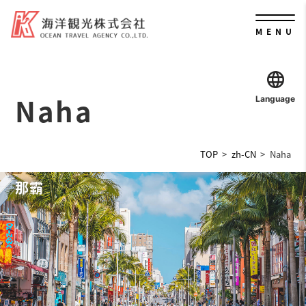
MENU
Naha
Language
TOP
zh-CN
Naha
那霸