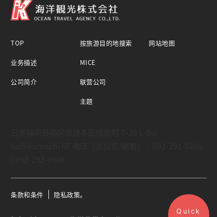
TOP
按旅游目的地搜索
网站地图
业务描述
MICE
公司简介
联营公司
主题
日本福冈县福冈市博多区成屋町 7-20 L-Biz
Gofukumachi 6F 电话（总公司/销售）：092-291-0206
/ 092-292-0908
条款和条件
隐私政策。
Quick
业务描述