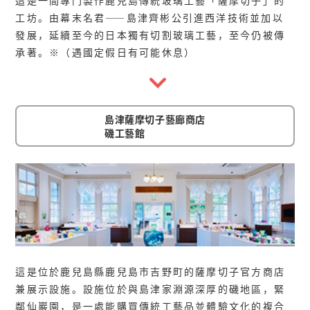
工坊。由幕末名君——島津齊彬公引進西洋技術並加以
發展，延續至今的日本獨有切割玻璃工藝，至今仍被傳
承著。※（遇國定假日有可能休息）
島津薩摩切子藝廊商店
磯工藝館
這是位於鹿兒島縣鹿兒島市吉野町的薩摩切子官方商店
兼展示設施。設施位於與島津家淵源深厚的磯地區，緊
鄰仙巖園，是一處能購買傳統工藝品並體驗文化的複合