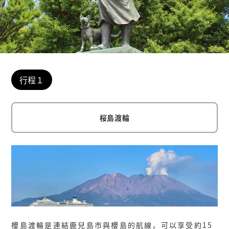
行程１
桜島渡輪
櫻島渡輪是連結鹿兒島市與櫻島的航線，可以享受約15