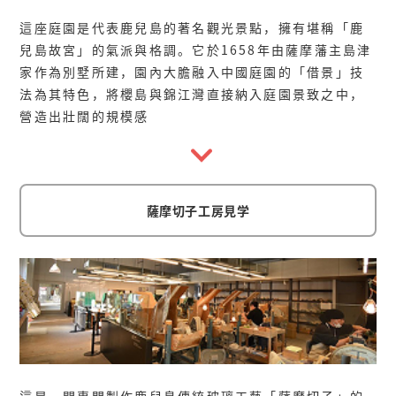
這座庭園是代表鹿兒島的著名觀光景點，擁有堪稱「鹿
兒島故宮」的氣派與格調。它於1658年由薩摩藩主島津
家作為別墅所建，園內大膽融入中國庭園的「借景」技
法為其特色，將櫻島與錦江灣直接納入庭園景致之中，
營造出壯闊的規模感
薩摩切子工房見学
這是一間專門製作鹿兒島傳統玻璃工藝「薩摩切子」的