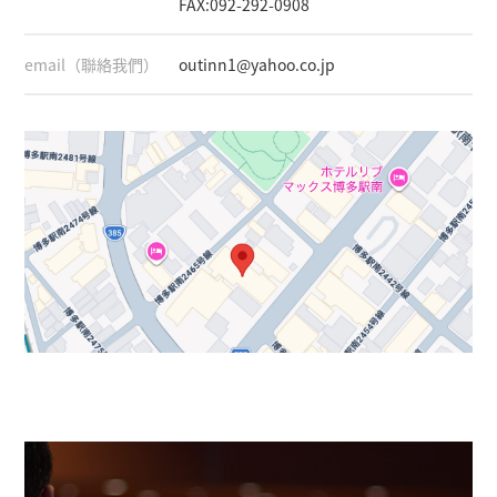
FAX:092-292-0908
email（聯絡我們）
outinn1@yahoo.co.jp