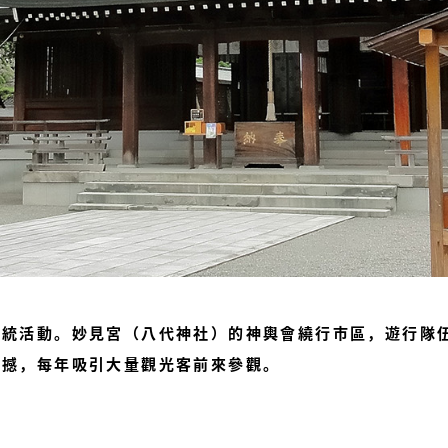
傳統活動。妙見宮（八代神社）的神輿會繞行市區，遊行隊
震撼，每年吸引大量觀光客前來參觀。