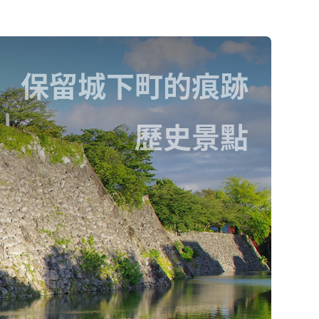
保留城下町的痕跡
歷史景點