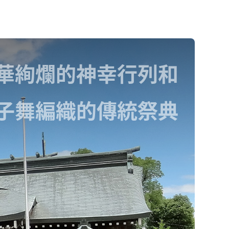
華絢爛的神幸行列和
子舞編織的傳統祭典