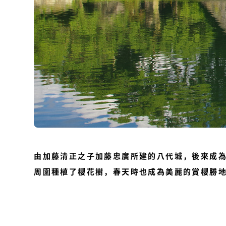
由加藤清正之子加藤忠廣所建的八代城，後來成
周圍種植了櫻花樹，春天時也成為美麗的賞櫻勝