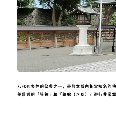
八代代表性的祭典之一，是熊本縣內相當知名的
美壯觀的「笠鉾」和「龜蛇（きだ）」遊行非常